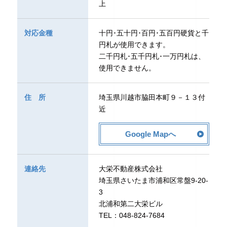
上
対応金種
十円･五十円･百円･五百円硬貨と千
円札が使用できます。
二千円札･五千円札･一万円札は、
使用できません。
住所
埼玉県川越市脇田本町９－１３付
近
Google Mapへ
連絡先
大栄不動産株式会社
埼玉県さいたま市浦和区常盤9-20-
3
北浦和第二大栄ビル
TEL：048-824-7684