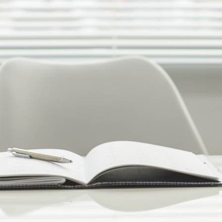
 & management
一覧
information
情報
 & management
ント様専用ページ
ent project
案件