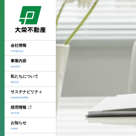
leasing & management
top meaasege
daiei cred
sastainability think
leasing
ご挨拶
大栄クレド
サステナビリティの考え方
物件
ビル事業
corporate profile
parking business
daiei history
materiality
vacancy 
会社概要
パーキング事業
大栄の歴史
大栄不動産のマテリアリティ
空室
会社情報
company
corporate history
residential business
environment
leasing
沿革
住宅事業
環境への取り組み
テナ
事業内容
service
office
Social Issues Solving
community
developm
事業所案内
営業ソリューション
地域･社会への取り組み
開発
私たちについて
about
organization chart
real estate consultancy
employee
組織図
不動産営業
従業員への取り組み
サステナビリティ
sastainability
group companies
senior housing business
グループ会社紹介
有料老人ホーム事業
採用情報
recruit
お知らせ
news