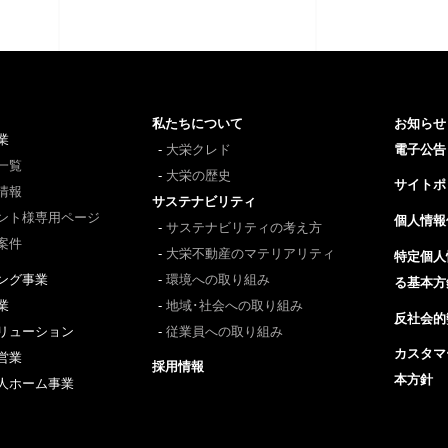
私たちについて
お知らせ
業
大栄クレド
電子公告
一覧
大栄の歴史
サイトポ
情報
サステナビリティ
ント様専用ページ
個人情報
サステナビリティの考え方
案件
大栄不動産のマテリアリティ
特定個人
ング事業
環境への取り組み
る基本方
業
地域･社会への取り組み
反社会的
リューション
従業員への取り組み
カスタマ
営業
採用情報
本方針
人ホーム事業