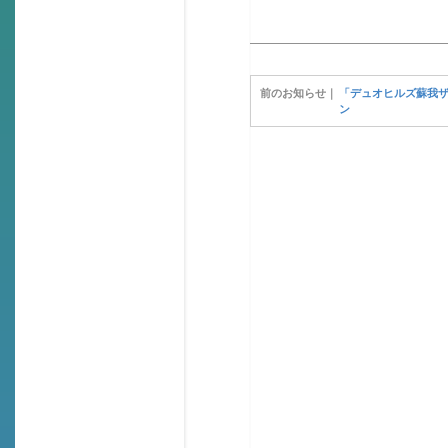
「デュオヒルズ蘇我
ン