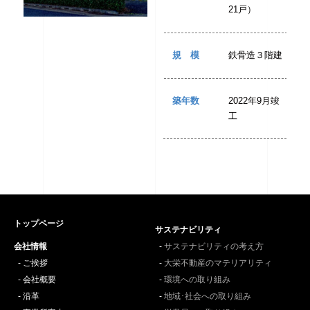
21戸）
規模
鉄骨造３階建
築年数
2022年9月竣
工
トップページ
サステナビリティ
会社情報
サステナビリティの考え方
ご挨拶
大栄不動産のマテリアリティ
会社概要
環境への取り組み
沿革
地域･社会への取り組み