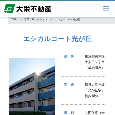
TOP
営業ソリューション
エシカルコート光が丘
エシカルコート光が丘
住所
東京都練馬区
土支田２丁目
（成約済み）
交通
都営大江戸線
「光が丘駅」
徒歩18分
種別
共同住宅（全