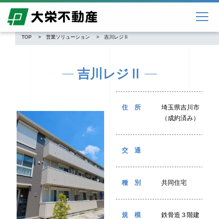
TOP
営業ソリューション
吉川レジⅡ
吉川レジⅡ
住所
埼玉県吉川市
（成約済み）
交通
種別
共同住宅
規模
鉄骨造３階建