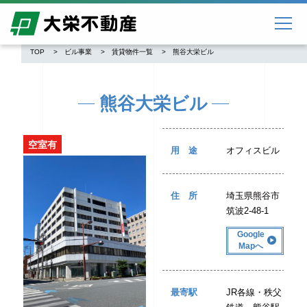
TOP
ビル事業
賃貸物件一覧
熊谷大栄ビル
熊谷大栄ビル
空室有
用途
オフィスビル
住所
埼玉県熊谷市
筑波2-48-1
Google
Mapへ
最寄駅
JR各線・秩父