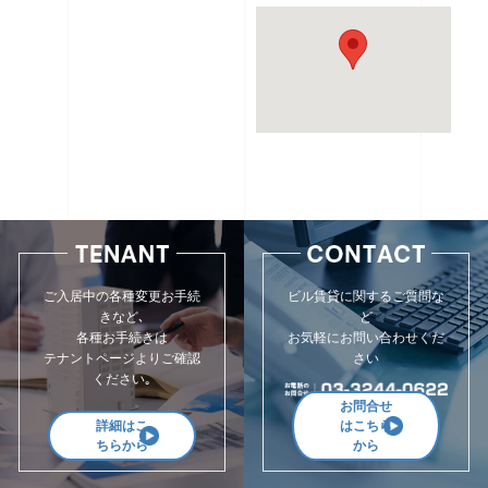
ご入居中の各種変更お手続
ビル賃貸に関するご質問な
きなど､
ど
各種お手続きは
お気軽にお問い合わせくだ
テナントページよりご確認
さい
ください｡
お問合せ
詳細はこ
はこちら
ちらから
から