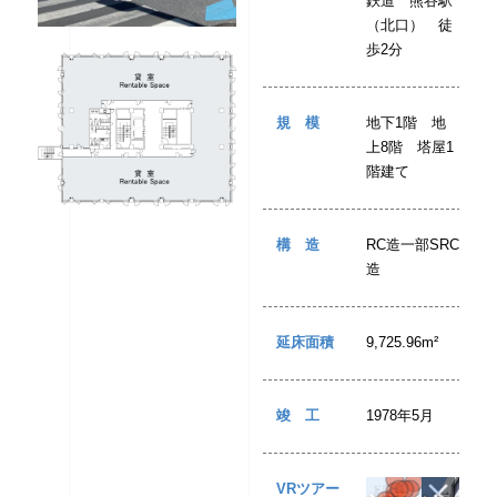
鉄道 熊谷駅
（北口） 徒
歩2分
規模
地下1階 地
上8階 塔屋1
階建て
構造
RC造一部SRC
造
延床面積
9,725.96m²
竣工
1978年5月
VRツアー